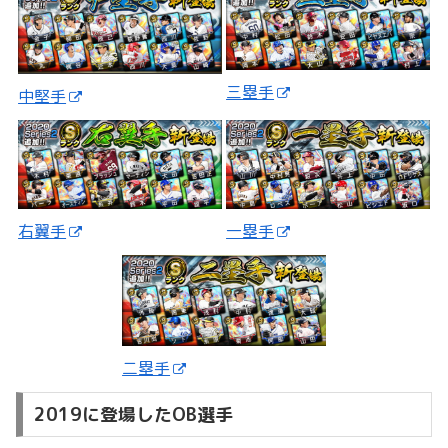
三塁手
中堅手
一塁手
右翼手
二塁手
2019に登場したOB選手