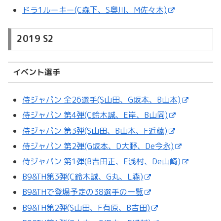
ドラ1ルーキー(C森下、S奥川、M佐々木)
2019 S2
イベント選手
侍ジャパン 全26選手(S山田、G坂本、B山本)
侍ジャパン 第4弾(C鈴木誠、E岸、B山岡)
侍ジャパン 第3弾(S山田、B山本、F近藤)
侍ジャパン 第2弾(G坂本、D大野、De今永)
侍ジャパン 第1弾(B吉田正、E浅村、De山崎)
B9&TH第3弾(C鈴木誠、G丸、L森)
B9&THで登場予定の38選手の一覧
B9&TH第2弾(S山田、F有原、B吉田)