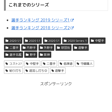
これまでのシリーズ
選手ランキング 2019 シリーズ1
選手ランキング 2018 シリーズ2
2020 S1
2020 S1
2020 S1
2020 Series 1
中堅手
二塁手
内野手
外野手
球団別
遊撃手
選手名鑑
野手
阪神
コスト27
中堅手
二塁手
低弾道
守備職人
粘り打ち
超流し打ち◎
遊撃手
スポンサーリンク