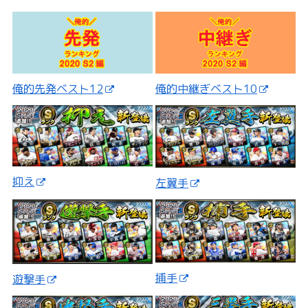
俺的先発ベスト12
俺的中継ぎベスト10
抑え
左翼手
捕手
遊撃手