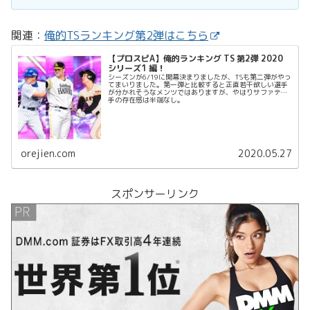
関連：
俺的TSランキング第2弾はこちら
【プロスピA】俺的ランキング TS 第2弾 2020
シリーズ1 編！
シーズンが6/19に開幕決まりましたが、TSも第二弾がやっ
てまいりました。第一弾と比較すると正直若干欲しい選手
が分かれそうなメンツではありますが、やはりサファテ投
手の存在感は半端なし。
orejien.com
2020.05.27
スポンサーリンク