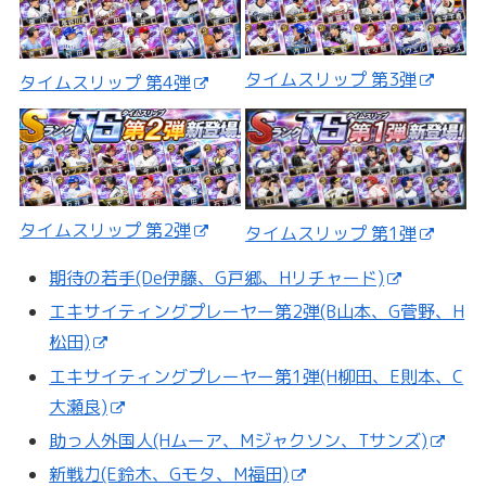
タイムスリップ 第3弾
タイムスリップ 第4弾
タイムスリップ 第2弾
タイムスリップ 第1弾
期待の若手(De伊藤、G戸郷、Hリチャード)
エキサイティングプレーヤー第2弾(B山本、G菅野、H
松田)
エキサイティングプレーヤー第1弾(H柳田、E則本、C
大瀬良)
助っ人外国人(Hムーア、Mジャクソン、Tサンズ)
新戦力(E鈴木、Gモタ、M福田)