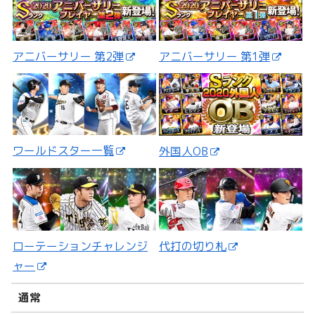
アニバーサリー 第2弾
アニバーサリー 第1弾
ワールドスター一覧
外国人OB
ローテーションチャレンジ
代打の切り札
ャー
通常