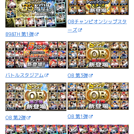
OBチャンピオンシップスタ
ーズ
B9&TH 第1弾
バトルスタジアム
OB 第3弾
OB 第1弾
OB 第2弾