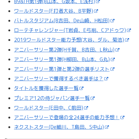
B9&TH第1弾(B山本、G坂本、E浅村)
ワールドスター(F打者大谷、B平野)
バトルスタジアム(B吉田、De山崎、H松田)
ローテチャレンジャー(T岩貞、E弓削、Cアドゥワ)
2019ワールドスター能力予想(大谷、ダル、菊池)
アニバーサリー第2弾(H千賀、B吉田、L秋山)
アニバーサリー第1弾(H柳田、B山本、G丸)
アニバーサリー第1弾と第2弾の選手リスト
アニバーサリーで獲得するべき選手は？
タイトルを獲得した選手一覧
プレミア12の侍ジャパン選手一覧
ワールドスター(E田中、C前田)
アニバーサリーで登場の全24選手の能力予想！
ネクストスター(De細川、T島田、S中山)