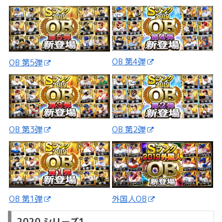
OB 第4弾
OB 第5弾
OB 第3弾
OB 第2弾
外国人OB
OB 第1弾
2020 シリーズ1