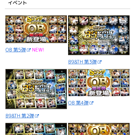
イベント
OB 第5弾
NEW!
B9&TH 第3弾
OB 第4弾
B9&TH 第2弾